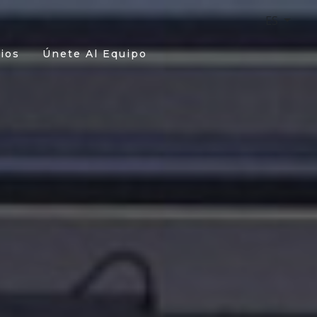
ES
ios
Únete Al Equipo