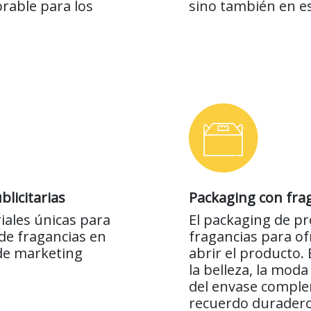
rable para los
sino también en e
licitarias
Packaging con fra
iales únicas para
El packaging de p
de fragancias en
fragancias para of
de marketing
abrir el producto.
la belleza, la mod
del envase comple
recuerdo duradero