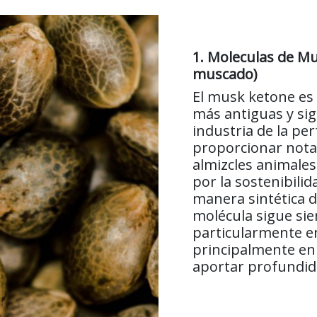
1. Moleculas de Mu
muscado)
El musk ketone es 
más antiguas y sig
industria de la pe
proporcionar notas
almizcles animale
por la sostenibilid
manera sintética d
molécula sigue si
particularmente en 
principalmente en
aportar profundida