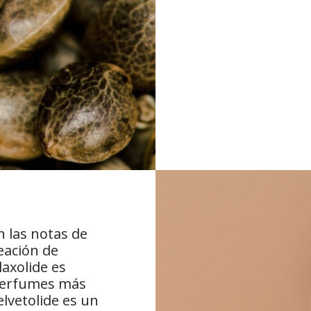
 las notas de
reación de
laxolide es
 perfumes más
lvetolide es un