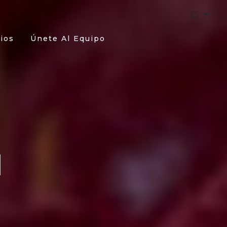
ES
ios
Únete Al Equipo
N