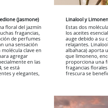
Hedione (Jasmone)
Linalool y Limone
a floral del jazmín
Estas dos molécul
muchas fragancias,
los aceites esencia
eación de perfumes
auge debido a su c
can una sensación
relajantes. Linalo
 molécula clave en
albahaca) aporta u
para agregar
que limoneno, enco
specialmente en las
proporciona una fr
, se está
fragancias florale
entes y elegantes,
frescura se benefi