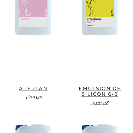
APERLAN
EMULSION DE
SILICON G-8
4/00529
4/00528