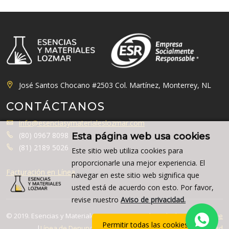
José Santos Chocano #2503 Col. Martínez, Monterrey, NL
CONTÁCTANOS
info@esenciasymaterialeslozmar.com
(80) 0967 8098
Esta página web usa cookies
(81) 2189 5026
Este sitio web utiliza cookies para
proporcionarle una mejor experiencia. El
Facturación en Línea
navegar en este sitio web significa que
usted está de acuerdo con esto. Por favor,
revise nuestro
Aviso de privacidad.
© 2019. Esencias y Materiales Lozmar. Design by
Teknik
|
Informe
Permitir todas las cookies
|
Línea de Denuncia
|
Aviso de Privacidad
|
Política de Calidad