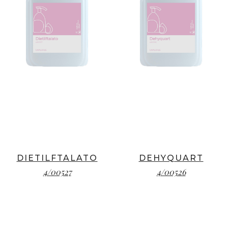
DIETILFTALATO
DEHYQUART
4/00527
4/00526