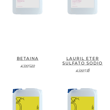
BETAINA
LAURIL ETER
SULFATO SODIO
4/00520
4/00538