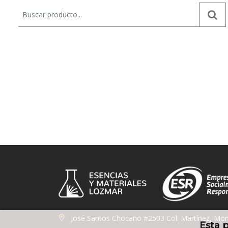
José Santos Chocano #2503 Col. Martínez, Mon
Esta 