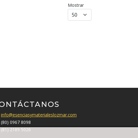
Mostrar
ONTÁCTANOS
info@esenciasymaterialeslozmar.com
(80) 0967 8098
(81) 2189 5026