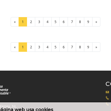
«
1
2
3
4
5
6
7
8
9
»
«
1
2
3
4
5
6
7
8
9
»
C
terrey, NL
página web usa cookies