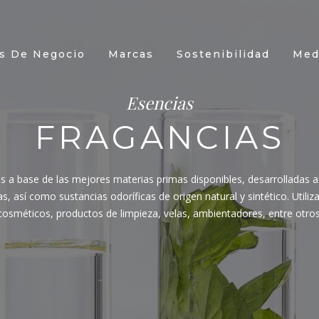
s De Negocio
Marcas
Sostenibilidad
Med
Esencias
FRAGANCIAS
s a base de las mejores materias primas disponibles, desarrolladas
s, así como sustancias odoríficas de origen natural y sintético. Utili
cosméticos, productos de limpieza, velas, ambientadores, entre otros