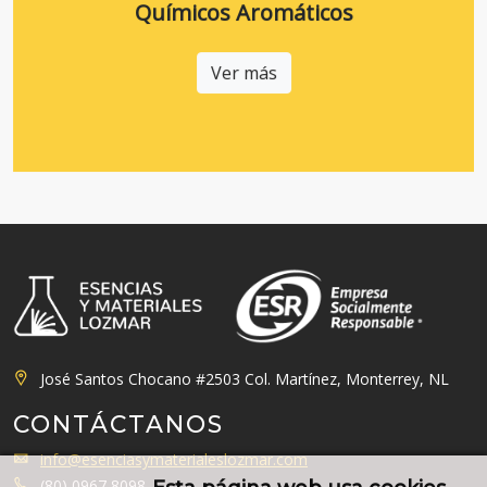
Químicos Aromáticos
Ver más
José Santos Chocano #2503 Col. Martínez, Monterrey, NL
CONTÁCTANOS
info@esenciasymaterialeslozmar.com
(80) 0967 8098