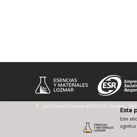
José Santos Chocano #2503 Col. Martínez, Mon
Esta 
Este sit
signific