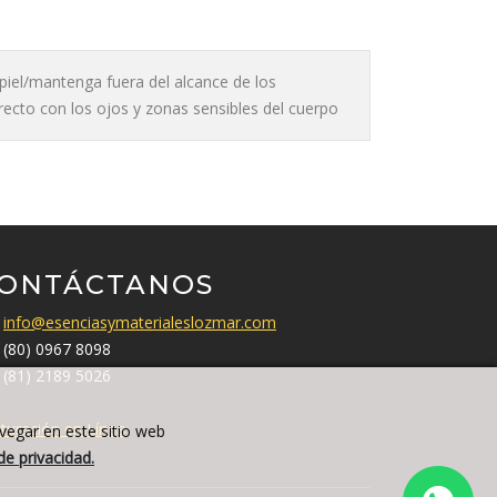
a piel/mantenga fuera del alcance de los
irecto con los ojos y zonas sensibles del cuerpo
ONTÁCTANOS
info@esenciasymaterialeslozmar.com
(80) 0967 8098
(81) 2189 5026
turación en Línea
avegar en este sitio web
de privacidad.