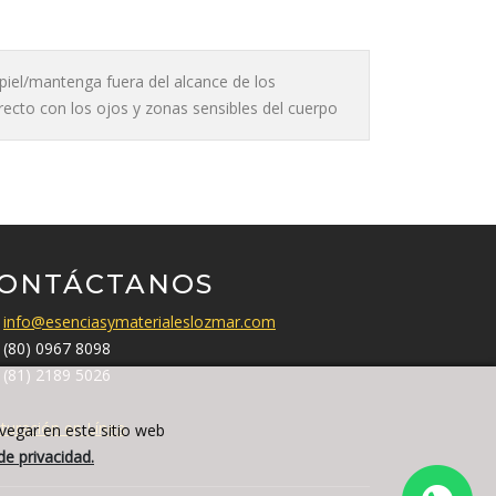
a piel/mantenga fuera del alcance de los
irecto con los ojos y zonas sensibles del cuerpo
ONTÁCTANOS
info@esenciasymaterialeslozmar.com
(80) 0967 8098
(81) 2189 5026
turación en Línea
avegar en este sitio web
de privacidad.