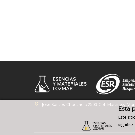
José Santos Chocano #2503 Col. Martínez, Mon
Esta 
Este sit
signific