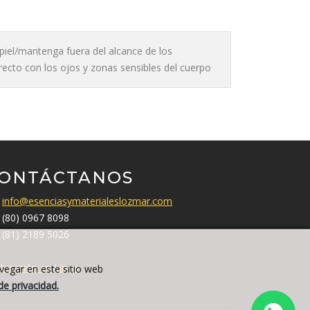
a piel/mantenga fuera del alcance de los
irecto con los ojos y zonas sensibles del cuerpo
ONTÁCTANOS
info@esenciasymaterialeslozmar.com
(80) 0967 8098
(81) 2189 5026
turación en Línea
avegar en este sitio web
de privacidad.