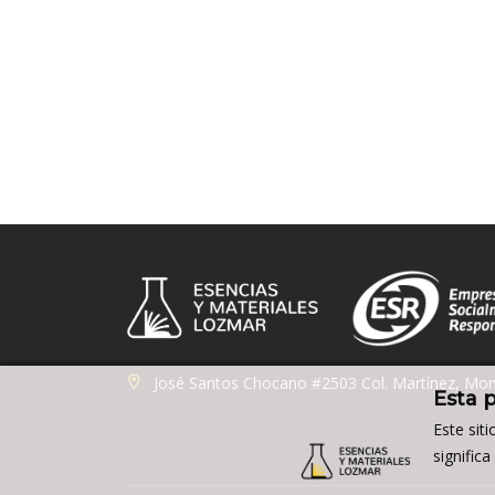
José Santos Chocano #2503 Col. Martínez, Mon
Esta 
Este sit
signific