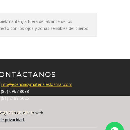
a piel/mantenga fuera del alcance de los
irecto con los ojos y zonas sensibles del cuerpo
ONTÁCTANOS
info@esenciasymaterialeslozmar.com
(80) 0967 8098
(81) 2189 5026
turación en Línea
avegar en este sitio web
de privacidad.