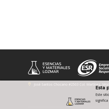
José Santos Chocano #2503 Col. Martínez, Mon
Esta 
Este sit
signific