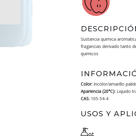
DESCRIPCIÓ
Sustancia quimica aromatica
fragancias derivado tanto d
quimicos
INFORMACIÓ
Color:
Incolor/amarillo palid
Apariencia (20°C):
Liquido t
CAS:
105-54-4
USOS Y APL