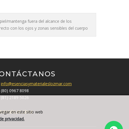
a piel/mantenga fuera del alcance de los
irecto con los ojos y zonas sensibles del cuerpo
ONTÁCTANOS
info@esenciasymaterialeslozmar.com
(80) 0967 8098
(81) 2189 5026
turación en Línea
avegar en este sitio web
de privacidad.