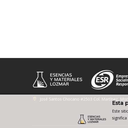
José Santos Chocano #2503 Col. Martínez, Mon
Esta 
Este sit
signific