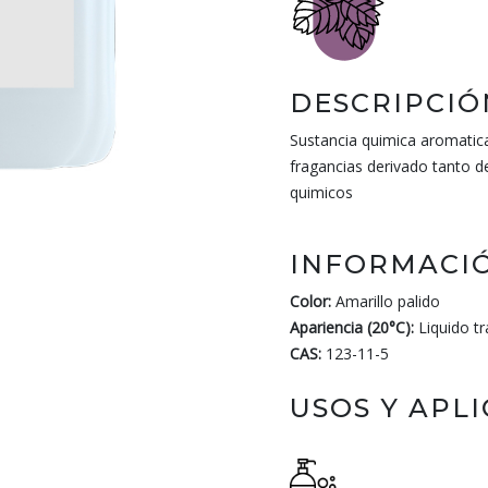
DESCRIPCIÓ
Sustancia quimica aromatica
fragancias derivado tanto d
quimicos
INFORMACIÓ
Color:
Amarillo palido
Apariencia (20°C):
Liquido t
CAS:
123-11-5
USOS Y APL