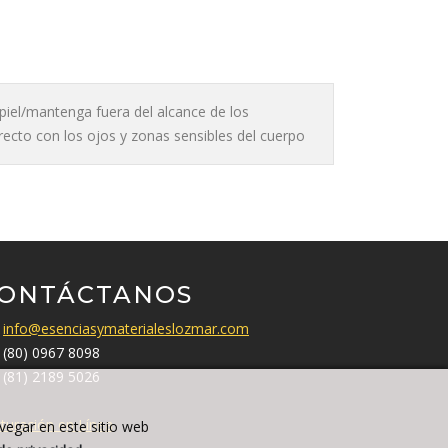
a piel/mantenga fuera del alcance de los
irecto con los ojos y zonas sensibles del cuerpo
ONTÁCTANOS
info@esenciasymaterialeslozmar.com
(80) 0967 8098
(81) 2189 5026
turación en Línea
avegar en este sitio web