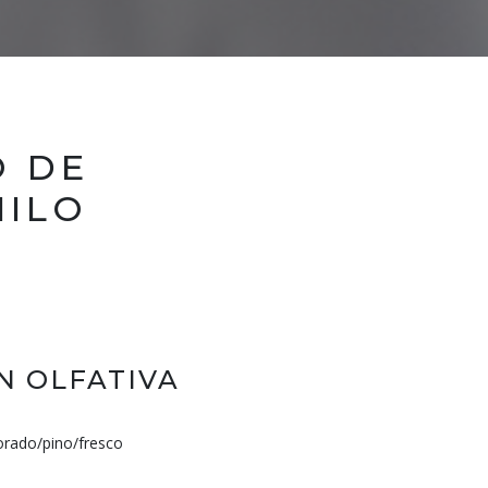
O DE
NILO
N OLFATIVA
orado/pino/fresco