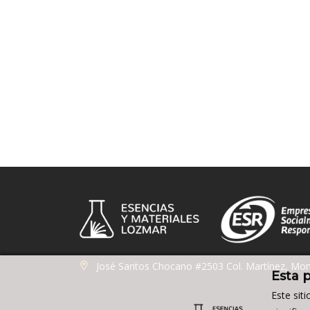
José Santos Chocano #2503 Col. Martínez, Mon
Esta 
Este sit