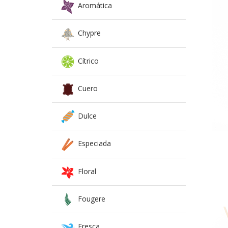
Aromática
Chypre
Cítrico
Cuero
Dulce
Especiada
Floral
Fougere
Fresca