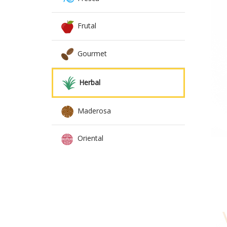
Frutal
Gourmet
Herbal
Maderosa
Oriental