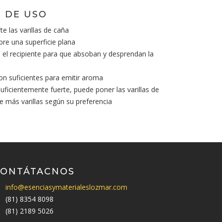
 DE USO
te las varillas de caña
bre una superficie plana
en el recipiente para que absoban y desprendan la
son suficientes para emitir aroma
suficientemente fuerte, puede poner las varillas de
te más varillas según su preferencia
CONTÁTACNOS
info@esenciasymaterialeslozmar.com
(81) 8354 8098
(81) 2189 5026