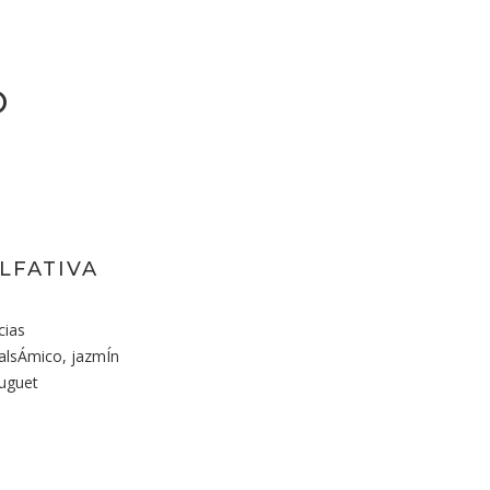
O
LFATIVA
cias
alsÁmico, jazmÍn
uguet