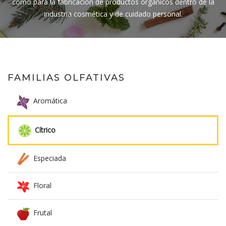
como para la fabricación de productos orgánicos dentro de la
industria cosmética y de cuidado personal.
FAMILIAS OLFATIVAS
Aromática
Cítrico
Especiada
Floral
Frutal