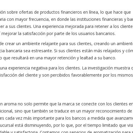
ión sobre ofertas de productos financieros en línea, lo que hace que
ria con mayor frecuencia, en donde las instituciones financieras y ba
r a sus clientes. Una experiencia mejorada para retener a los cliente
 mejorar la satisfacción por parte de los usuarios bancarios.
ede crear un ambiente relajante para sus clientes, creando un ambien
cia bancaria sea estresante. Si sus clientes están más relajados y c
o que resultará en una mayor retención y lealtad a su banco.
n una experiencia negativa para los clientes. La investigación muestra 
sfacción del cliente y son percibidos favorablemente por los mismos
Un aroma no solo permite que la marca se conecte con los clientes e
dicional, sino que también se traduce en un mayor reconocimiento de 
sto es cada vez más importante para los bancos a medida que avanzamo
sucursal está disminuyendo, por lo que, por el tiempo limitado que vis
adable y satisfactoria. Contamos con servicios de aromatización para 