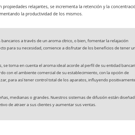
n propiedades relajantes, se incrementa la retención y la concentraci
ementando la productividad de los mismos.
 bancarios a través de un aroma cítrico, o bien, fomentar la relajación
to para su necesidad, comience a disfrutar de los beneficios de tener u
, se toma en cuenta el aroma ideal acorde al perfil de su entidad bancari
o con el ambiente comercial de su establecimiento, con la opción de
zar, para así tener control total de los aparatos, influyendo positivament
ñas, medianas o grandes. Nuestros sistemas de difusión están diseña
etivo de atraer a sus clientes y aumentar sus ventas.