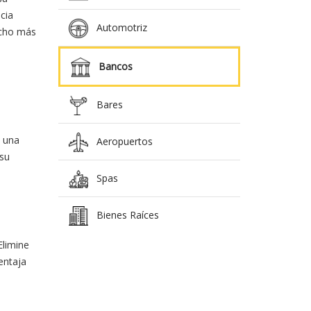
cia
Automotriz
ucho más
Bancos
Bares
n una
Aeropuertos
 su
Spas
Bienes Raíces
Elimine
entaja