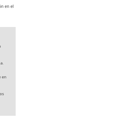
ón en el
n
a.
e en
dos