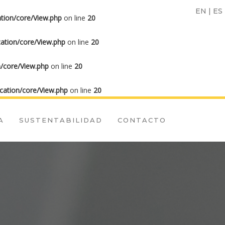
EN
|
ES
tion/core/View.php
on line
20
ation/core/View.php
on line
20
/core/View.php
on line
20
cation/core/View.php
on line
20
A
SUSTENTABILIDAD
CONTACTO