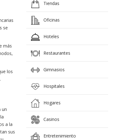
Tiendas
Oficinas
ncarias
s se
Hoteles
te más
Restaurantes
ómodos,
Gimnasios
que los
.
Hospitales
Hogares
n un
la
Casinos
s a la
itan sus
Entretenimiento
su