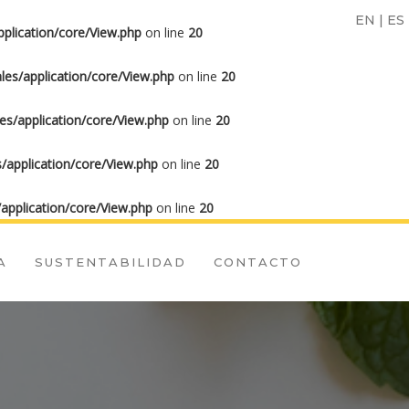
EN
|
ES
plication/core/View.php
on line
20
es/application/core/View.php
on line
20
s/application/core/View.php
on line
20
/application/core/View.php
on line
20
application/core/View.php
on line
20
A
SUSTENTABILIDAD
CONTACTO