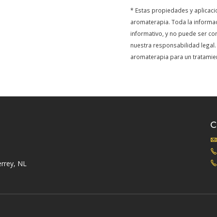
* Estas propiedades y aplicaci
aromaterapia. Toda la informa
informativo, y no puede ser c
nuestra responsabilidad legal.
aromaterapia para un tratamie
rrey, NL