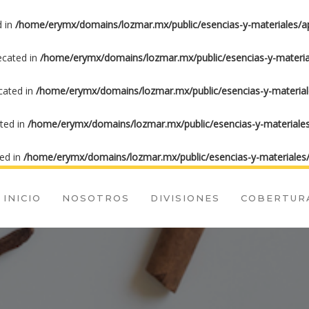
d in
/home/erymx/domains/lozmar.mx/public/esencias-y-materiales/ap
recated in
/home/erymx/domains/lozmar.mx/public/esencias-y-material
ecated in
/home/erymx/domains/lozmar.mx/public/esencias-y-materiale
ated in
/home/erymx/domains/lozmar.mx/public/esencias-y-materiales
ted in
/home/erymx/domains/lozmar.mx/public/esencias-y-materiales/
INICIO
NOSOTROS
DIVISIONES
COBERTUR