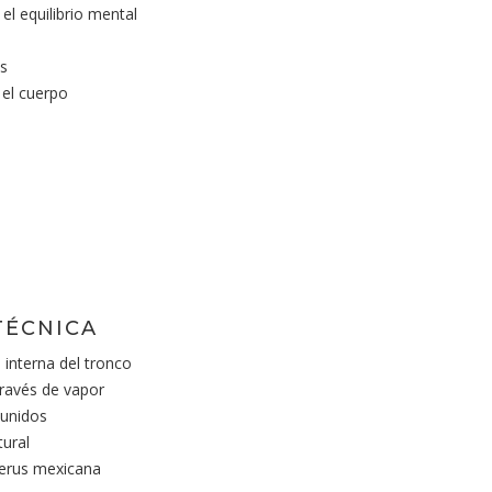
el equilibrio mental
s
 el cuerpo
TÉCNICA
 interna del tronco
través de vapor
unidos
ural
erus mexicana