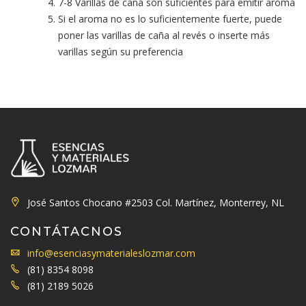
7-8 Varillas de caña son suficientes para emitir aroma
Si el aroma no es lo suficientemente fuerte, puede
poner las varillas de caña al revés o inserte más
varillas según su preferencia
José Santos Chocano #2503 Col. Martínez, Monterrey, NL
CONTÁTACNOS
info@esenciasymaterialeslozmar.com
(81) 8354 8098
(81) 2189 5026