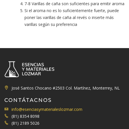
7-8 Varillas de caña son suficientes para emitir aroma
Si el aroma no es lo suficientemente fuerte, puede
poner las varillas de caña al revés o inserte más
varillas según su preferencia
José Santos Chocano #2503 Col. Martínez, Monterrey, NL
CONTÁTACNOS
info@esenciasymaterialeslozmar.com
(81) 8354 8098
(81) 2189 5026