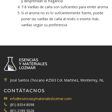
y desprendan la fragancia
7-8 Varillas de caña son suficientes para emitir aroma
Si el aroma no es lo suficientemente fuerte, puede
poner las varillas de caña al revés o inserte más
varillas según su preferencia
José Santos Chocano #2503 Col. Martínez, Monterrey, NL
CONTÁTACNOS
info@esenciasymaterialeslozmar.com
(81) 8354 8098
(81) 2189 5026