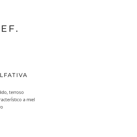
EF.
LFATIVA
lido, terroso
acterÍstico a miel
ro