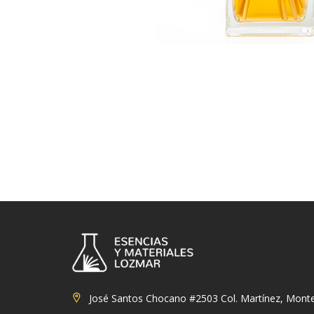
José Santos Chocano #2503 Col. Martínez, Monte