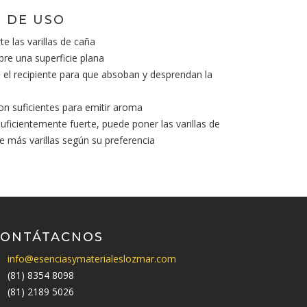
 DE USO
te las varillas de caña
bre una superficie plana
en el recipiente para que absoban y desprendan la
son suficientes para emitir aroma
suficientemente fuerte, puede poner las varillas de
te más varillas según su preferencia
CONTÁTACNOS
info@esenciasymaterialeslozmar.com
(81) 8354 8098
(81) 2189 5026