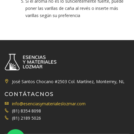
Si el aroma no es lo suficientemente fuerte, puede
poner las varillas de caña al revés o inserte más
varillas según su preferencia
José Santos Chocano #2503 Col. Martínez, Monterrey, NL
CONTÁTACNOS
info@esenciasymaterialeslozmar.com
(81) 8354 8098
(81) 2189 5026