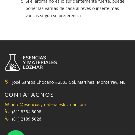
Si el aroma no es lo suficientemente fuerte, puede
poner las varillas de caña al revés o inserte más
varillas según su preferencia
José Santos Chocano #2503 Col. Martínez, Monterrey, NL
CONTÁTACNOS
info@esenciasymaterialeslozmar.com
(81) 8354 8098
(81) 2189 5026