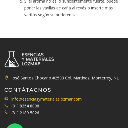
Si el aroma no es lo suficientemente fuerte, puede
poner las varillas de caña al revés o inserte más
varillas según su preferencia
José Santos Chocano #2503 Col. Martínez, Monterrey, NL
CONTÁTACNOS
info@esenciasymaterialeslozmar.com
(81) 8354 8098
(81) 2189 5026