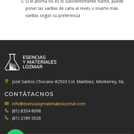
Si el aroma no es lo suficientemente fuerte, puede
poner las varillas de caña al revés o inserte más
varillas según su preferencia
José Santos Chocano #2503 Col. Martínez, Monterrey, NL
CONTÁTACNOS
info@esenciasymaterialeslozmar.com
(81) 8354 8098
(81) 2189 5026