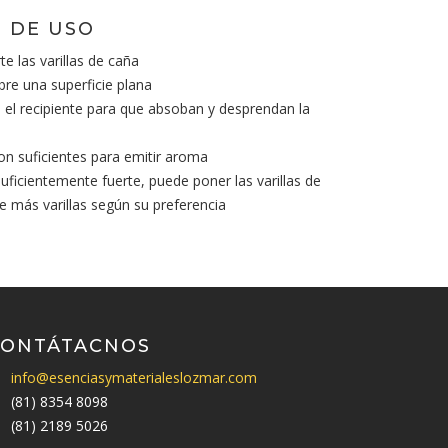
 DE USO
te las varillas de caña
bre una superficie plana
en el recipiente para que absoban y desprendan la
son suficientes para emitir aroma
suficientemente fuerte, puede poner las varillas de
te más varillas según su preferencia
CONTÁTACNOS
info@esenciasymaterialeslozmar.com
(81) 8354 8098
(81) 2189 5026