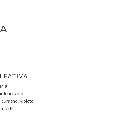
IA
LFATIVA
enia
rdenia verde
 durazno, violeta
lmizcle