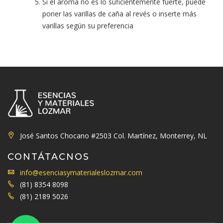
Si el aroma no es lo suficientemente fuerte, puede
poner las varillas de caña al revés o inserte más
varillas según su preferencia
José Santos Chocano #2503 Col. Martínez, Monterrey, NL
CONTÁTACNOS
info@esenciasymaterialeslozmar.com
(81) 8354 8098
(81) 2189 5026