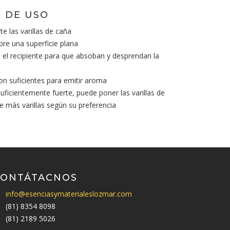
 DE USO
te las varillas de caña
bre una superficie plana
en el recipiente para que absoban y desprendan la
son suficientes para emitir aroma
suficientemente fuerte, puede poner las varillas de
te más varillas según su preferencia
CONTÁTACNOS
info@esenciasymaterialeslozmar.com
(81) 8354 8098
(81) 2189 5026