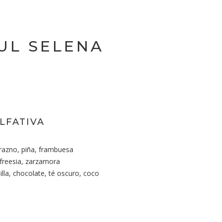
UL SELENA
LFATIVA
razno, piña, frambuesa
 freesia, zarzamora
lla, chocolate, té oscuro, coco