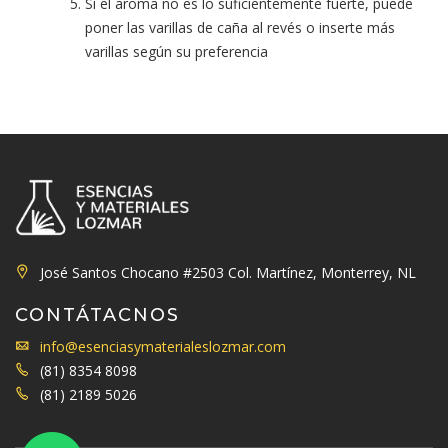
Si el aroma no es lo suficientemente fuerte, puede
poner las varillas de caña al revés o inserte más
varillas según su preferencia
José Santos Chocano #2503 Col. Martínez, Monterrey, NL
CONTÁTACNOS
info@esenciasymaterialeslozmar.com
(81) 8354 8098
(81) 2189 5026