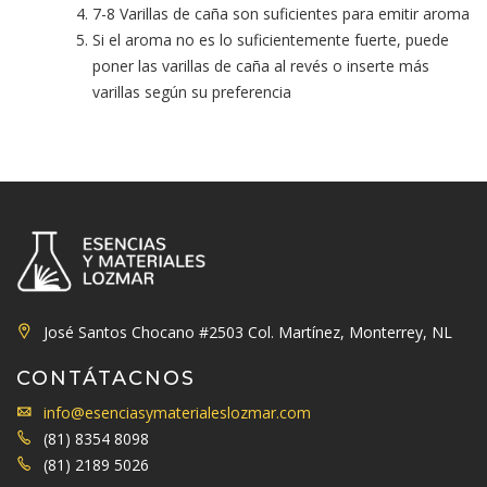
7-8 Varillas de caña son suficientes para emitir aroma
Si el aroma no es lo suficientemente fuerte, puede
poner las varillas de caña al revés o inserte más
varillas según su preferencia
José Santos Chocano #2503 Col. Martínez, Monterrey, NL
CONTÁTACNOS
info@esenciasymaterialeslozmar.com
(81) 8354 8098
(81) 2189 5026