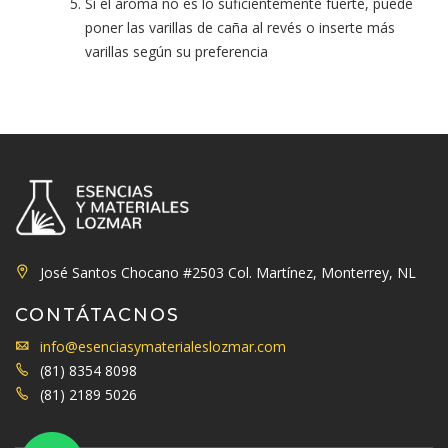
Si el aroma no es lo suficientemente fuerte, puede
poner las varillas de caña al revés o inserte más
varillas según su preferencia
José Santos Chocano #2503 Col. Martínez, Monterrey, NL
CONTÁTACNOS
info@esenciasymaterialeslozmar.com
(81) 8354 8098
(81) 2189 5026