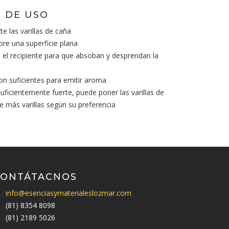
 DE USO
te las varillas de caña
bre una superficie plana
en el recipiente para que absoban y desprendan la
son suficientes para emitir aroma
suficientemente fuerte, puede poner las varillas de
te más varillas según su preferencia
CONTÁTACNOS
info@esenciasymaterialeslozmar.com
(81) 8354 8098
(81) 2189 5026