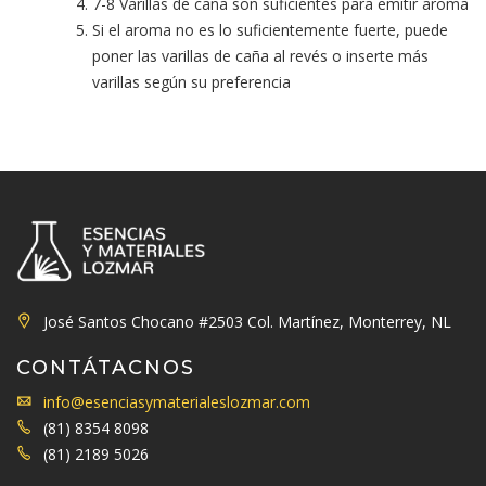
7-8 Varillas de caña son suficientes para emitir aroma
Si el aroma no es lo suficientemente fuerte, puede
poner las varillas de caña al revés o inserte más
varillas según su preferencia
José Santos Chocano #2503 Col. Martínez, Monterrey, NL
CONTÁTACNOS
info@esenciasymaterialeslozmar.com
(81) 8354 8098
(81) 2189 5026