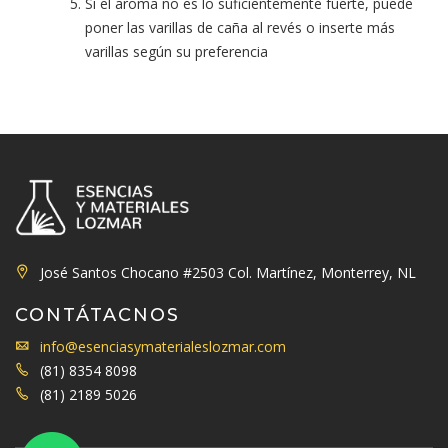
Si el aroma no es lo suficientemente fuerte, puede
poner las varillas de caña al revés o inserte más
varillas según su preferencia
José Santos Chocano #2503 Col. Martínez, Monterrey, NL
CONTÁTACNOS
info@esenciasymaterialeslozmar.com
(81) 8354 8098
(81) 2189 5026