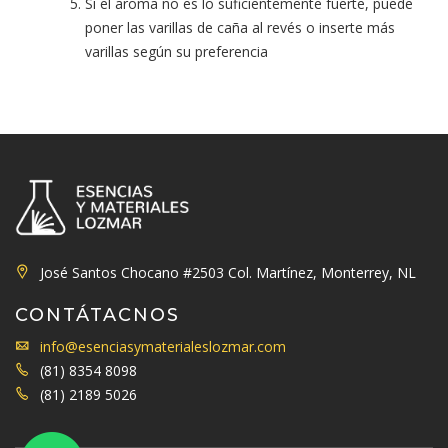
Si el aroma no es lo suficientemente fuerte, puede
poner las varillas de caña al revés o inserte más
varillas según su preferencia
José Santos Chocano #2503 Col. Martínez, Monterrey, NL
CONTÁTACNOS
info@esenciasymaterialeslozmar.com
(81) 8354 8098
(81) 2189 5026