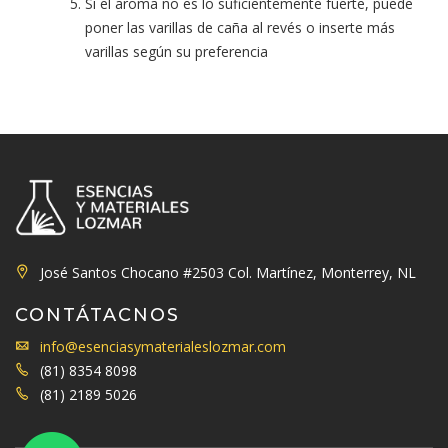
Si el aroma no es lo suficientemente fuerte, puede
poner las varillas de caña al revés o inserte más
varillas según su preferencia
José Santos Chocano #2503 Col. Martínez, Monterrey, NL
CONTÁTACNOS
info@esenciasymaterialeslozmar.com
(81) 8354 8098
(81) 2189 5026