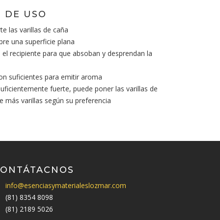
 DE USO
te las varillas de caña
bre una superficie plana
en el recipiente para que absoban y desprendan la
son suficientes para emitir aroma
suficientemente fuerte, puede poner las varillas de
te más varillas según su preferencia
CONTÁTACNOS
info@esenciasymaterialeslozmar.com
(81) 8354 8098
(81) 2189 5026