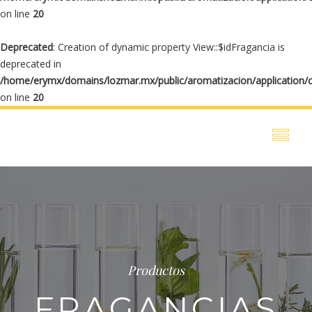
on line
20
Deprecated
: Creation of dynamic property View::$idFragancia is
deprecated in
/home/erymx/domains/lozmar.mx/public/aromatizacion/application/
on line
20
Productos
FRAGANCIAS