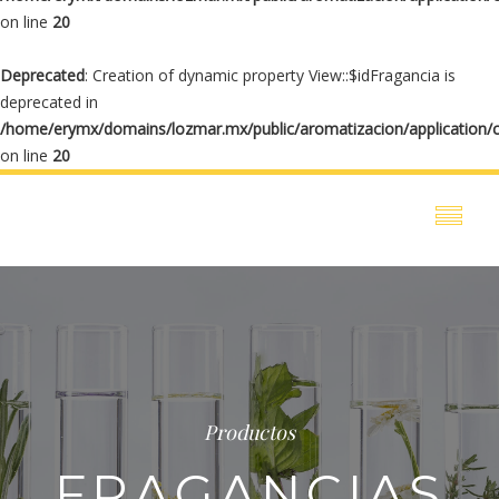
on line
20
Deprecated
: Creation of dynamic property View::$idFragancia is
deprecated in
/home/erymx/domains/lozmar.mx/public/aromatizacion/application/
on line
20
Productos
FRAGANCIAS