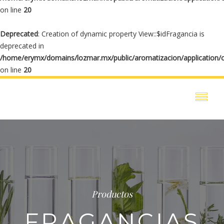
on line
20
Deprecated
: Creation of dynamic property View::$idFragancia is
deprecated in
/home/erymx/domains/lozmar.mx/public/aromatizacion/application/
on line
20
Productos
FRAGANCIAS