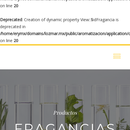
on line
20
Deprecated
: Creation of dynamic property View::$idFragancia is
deprecated in
/home/erymx/domains/lozmar.mx/public/aromatizacion/application/
on line
20
Productos
FRAGANCIAS