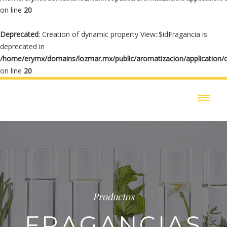
on line
20
Deprecated
: Creation of dynamic property View::$idFragancia is
deprecated in
/home/erymx/domains/lozmar.mx/public/aromatizacion/application/
on line
20
Productos
FRAGANCIAS