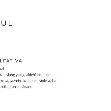
ZUL
LFATIVA
tal
Ña, ylang ylang, aldehídos, pino
rosa, jazmín, azahares, violeta, lila
inilla, tonka, ládano