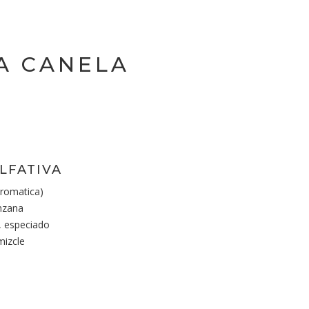
A CANELA
LFATIVA
romatica)
nzana
 especiado
mizcle