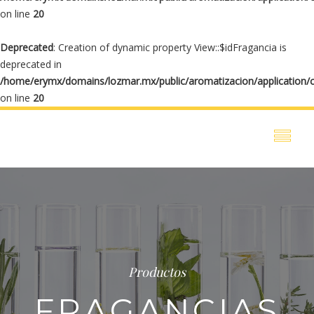
on line
20
Deprecated
: Creation of dynamic property View::$idFragancia is
deprecated in
/home/erymx/domains/lozmar.mx/public/aromatizacion/application/
on line
20
Productos
FRAGANCIAS