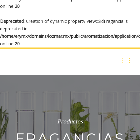
on line
20
Deprecated
: Creation of dynamic property View::$idFragancia is
deprecated in
/home/erymx/domains/lozmar.mx/public/aromatizacion/application/
on line
20
Productos
FRAGANCIAS