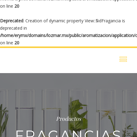
on line
20
Deprecated
: Creation of dynamic property View::$idFragancia is
deprecated in
/home/erymx/domains/lozmar.mx/public/aromatizacion/application/
on line
20
Productos
FRAGANCIAS