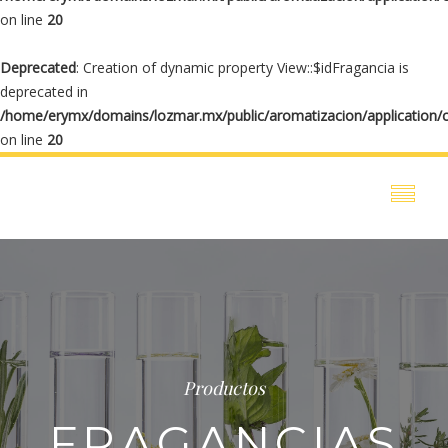
on line
20
Deprecated
: Creation of dynamic property View::$idFragancia is
deprecated in
/home/erymx/domains/lozmar.mx/public/aromatizacion/application/
on line
20
Productos
FRAGANCIAS