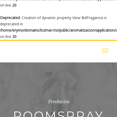
on line
20
Deprecated
: Creation of dynamic property View::$idFragancia is
deprecated in
/home/erymx/domains/lozmar.mx/public/aromatizacion/application/
on line
20
Productos
ROOMSPRAY