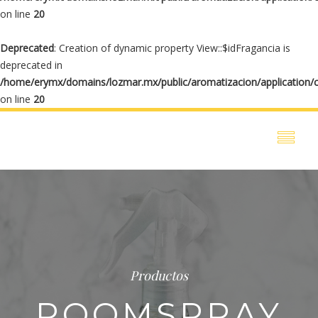
on line
20
Deprecated
: Creation of dynamic property View::$idFragancia is
deprecated in
/home/erymx/domains/lozmar.mx/public/aromatizacion/application/
on line
20
Productos
ROOMSPRAY