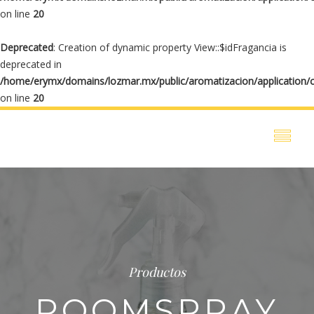
on line
20
Deprecated
: Creation of dynamic property View::$idFragancia is
deprecated in
/home/erymx/domains/lozmar.mx/public/aromatizacion/application/
on line
20
Productos
ROOMSPRAY